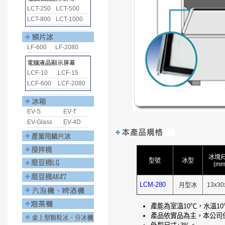
冰塊
型號
冰型
(mm
LCM-280
13x30
月型冰
產能為室溫10℃，水溫1
產品依實品為主，本公司