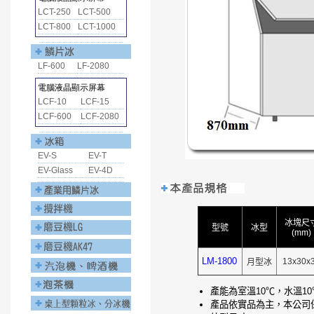
冰塊尺
型號
冰型
(mm)
LM-1800
13x30x
月型冰
產能為室溫10℃，水溫1
產品依實品為主，本公司